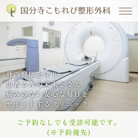
【公式】国分寺こもれび整形
外科｜並木町
骨の健康を守り、
患者さんの未来を支え、
痛みのない安心な毎日を
サポートするクリニック
ご予約なしでも受診可能です。
(※予約優先)