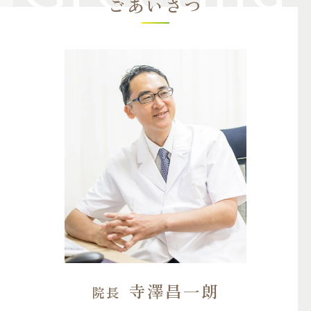
ごあいさつ
寺澤昌一朗
院長